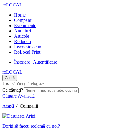
roLOCAL
Home
Companii
Evenimente
Anunturi
Articole
Reduceri
Inscrie-te acum
RoLocal Print
Înscriere | Autentificare
roLOCAL
Caută
Unde?
Ce căutaţi?
Căutare Avansată
Acasă
/
Companii
Doriţi să faceţi reclamă cu noi?