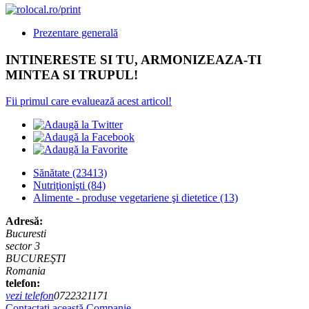
Prezentare generală
INTINERESTE SI TU, ARMONIZEAZA-TI
MINTEA SI TRUPUL!
Fii primul care evaluează acest articol!
Sănătate
(23413)
Nutriţionişti
(84)
Alimente - produse vegetariene şi dietetice
(13)
Adresă:
Bucuresti
sector 3
BUCUREŞTI
Romania
telefon:
vezi telefon
0722321171
Contactaţi această Companie