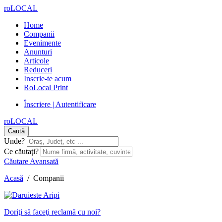
roLOCAL
Home
Companii
Evenimente
Anunturi
Articole
Reduceri
Inscrie-te acum
RoLocal Print
Înscriere | Autentificare
roLOCAL
Caută
Unde?
Ce căutaţi?
Căutare Avansată
Acasă
/
Companii
Doriţi să faceţi reclamă cu noi?