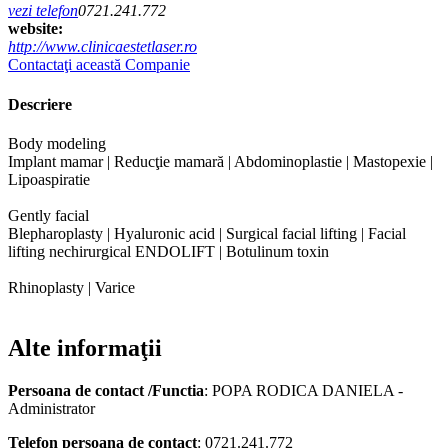
vezi telefon
0721.241.772
website:
http://www.clinicaestetlaser.ro
Contactaţi această Companie
Descriere
Body modeling
Implant mamar | Reducţie mamară | Abdominoplastie | Mastopexie |
Lipoaspiratie
Gently facial
Blepharoplasty | Hyaluronic acid | Surgical facial lifting | Facial
lifting nechirurgical ENDOLIFT | Botulinum toxin
Rhinoplasty | Varice
Alte informaţii
Persoana de contact /Functia
: POPA RODICA DANIELA -
Administrator
Telefon persoana de contact
: 0721.241.772