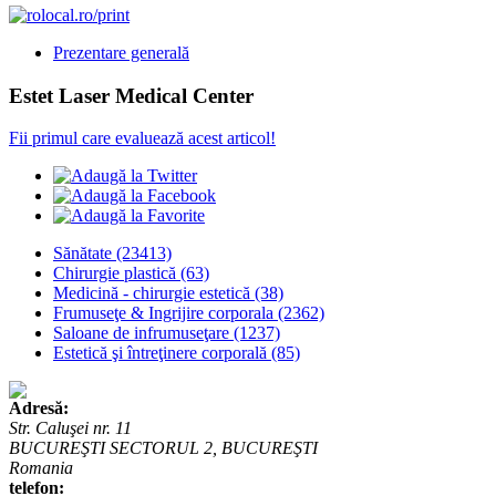
Prezentare generală
Estet Laser Medical Center
Fii primul care evaluează acest articol!
Sănătate
(23413)
Chirurgie plastică
(63)
Medicină - chirurgie estetică
(38)
Frumuseţe & Ingrijire corporala
(2362)
Saloane de infrumuseţare
(1237)
Estetică şi întreţinere corporală
(85)
Adresă:
Str. Caluşei nr. 11
BUCUREŞTI SECTORUL 2, BUCUREŞTI
Romania
telefon: