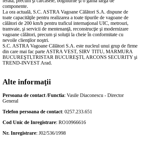
ferată, precum şi carcasele, boghiurile şi o gamă largă de
componente.
La ora actuală, S.C. ASTRA Vagoane Călători S.A. dispune de
toate capacităţile pentru realizarea a toate tipurile de vagoane de
călători de 200 km/h pentru traficul internaţional UIC, metrouri,
tramvaie, şi servicii de mentenanţă, reconstrucţie şi modernizare
vagoane călători, precum şi soluţii la cheie în conformitate cu
nevoile clienţilor noştri.
S.C. ASTRA Vagoane Călători S.A. este nucleul unui grup de firme
din care mai fac parte ASTRA VEST, SIRV TITU, MARMURA
BUCUREŞTI,TRISTAR BUCUREŞTI, ARCONS SECURITY şi
TREND-INVEST Arad.
Alte informaţii
Persoana de contact /Functia
: Vasile Diaconescu - Director
General
Telefon persoana de contact
: 0257.233.651
Cod Unic de Inregistrare
: RO10966616
Nr. Inregistrare
: J02/536/1998