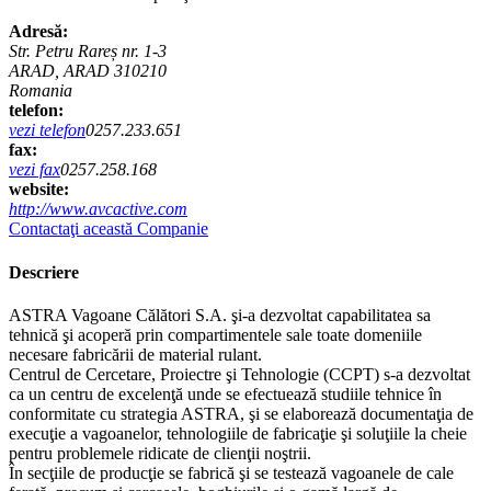
Adresă:
Str. Petru Rareș nr. 1-3
ARAD, ARAD 310210
Romania
telefon:
vezi telefon
0257.233.651
fax:
vezi fax
0257.258.168
website:
http://www.avcactive.com
Contactaţi această Companie
Descriere
ASTRA Vagoane Călători S.A. şi-a dezvoltat capabilitatea sa
tehnică şi acoperă prin compartimentele sale toate domeniile
necesare fabricării de material rulant.
Centrul de Cercetare, Proiectre şi Tehnologie (CCPT) s-a dezvoltat
ca un centru de excelenţă unde se efectuează studiile tehnice în
conformitate cu strategia ASTRA, şi se elaborează documentaţia de
execuţie a vagoanelor, tehnologiile de fabricaţie şi soluţiile la cheie
pentru problemele ridicate de clienţii noştrii.
În secţiile de producţie se fabrică şi se testează vagoanele de cale