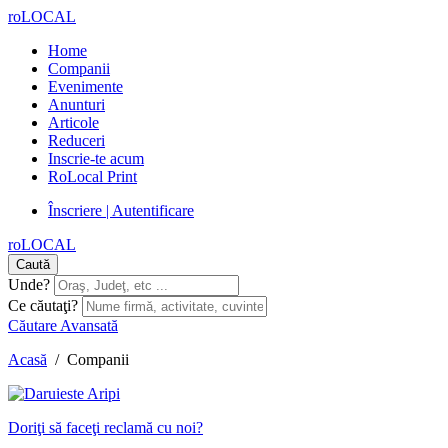
roLOCAL
Home
Companii
Evenimente
Anunturi
Articole
Reduceri
Inscrie-te acum
RoLocal Print
Înscriere | Autentificare
roLOCAL
Caută
Unde?
Ce căutaţi?
Căutare Avansată
Acasă
/
Companii
Doriţi să faceţi reclamă cu noi?