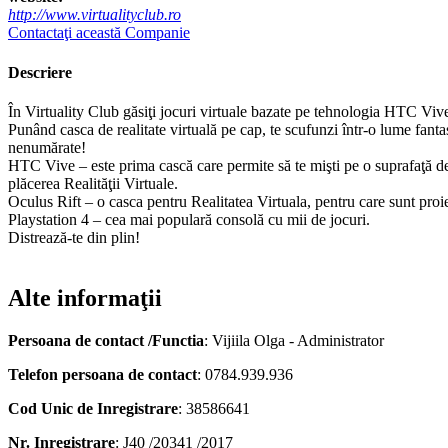
http://www.virtualityclub.ro
Contactaţi această Companie
Descriere
În Virtuality Club găsiţi jocuri virtuale bazate pe tehnologia HTC Vive
Punând casca de realitate virtuală pe cap, te scufunzi într-o lume fanta
nenumărate!
HTC Vive – este prima cască care permite să te mişti pe o suprafaţă de pâ
plăcerea Realităţii Virtuale.
Oculus Rift – o casca pentru Realitatea Virtuala, pentru care sunt proi
Playstation 4 – cea mai populară consolă cu mii de jocuri.
Distrează-te din plin!
Alte informaţii
Persoana de contact /Functia
: Vijiila Olga - Administrator
Telefon persoana de contact
: 0784.939.936
Cod Unic de Inregistrare
: 38586641
Nr. Inregistrare
: J40 /20341 /2017