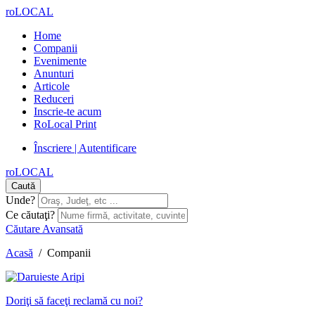
roLOCAL
Home
Companii
Evenimente
Anunturi
Articole
Reduceri
Inscrie-te acum
RoLocal Print
Înscriere | Autentificare
roLOCAL
Caută
Unde?
Ce căutaţi?
Căutare Avansată
Acasă
/
Companii
Doriţi să faceţi reclamă cu noi?