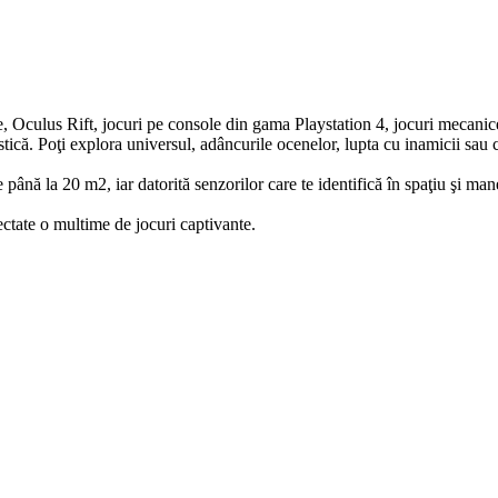
, Oculus Rift, jocuri pe console din gama Playstation 4, jocuri mecanice 
stică. Poţi explora universul, adâncurile ocenelor, lupta cu inamicii sau c
nă la 20 m2, iar datorită senzorilor care te identifică în spaţiu şi manet
ectate o multime de jocuri captivante.