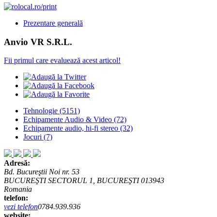
Prezentare generală
Anvio VR S.R.L.
Fii primul care evaluează acest articol!
Tehnologie
(5151)
Echipamente Audio & Video
(72)
Echipamente audio, hi-fi stereo
(32)
Jocuri
(7)
Adresă:
Bd. Bucureştii Noi nr. 53
BUCUREŞTI SECTORUL 1, BUCUREŞTI 013943
Romania
telefon:
vezi telefon
0784.939.936
website: