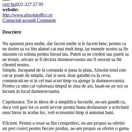
vezi fax
021.327.57.95
website:
http://www.absolutoffice.ro
Contactaţi această Companie
Descriere
Nu spunem prea multe, dar facem multe si le facem bine, pentru ca
ne dorim sa va fim alaturi cat mai mult timp, iar numele nostru sa fie
sinonim cu solutia pentru biroul tau. Puteti sa ne credeti sau puteti sa
ne testati, oricare ar fi decizia dumneavoastra am fi onorati sa fiti
clientul nostru.
Simplu. Incepand de la comanda si pana la plata, Absolut totul este
cat se poate de simplu, clar si usor, doar ganditi-va la ceva,
comunicati-ne si in cel mai scurt timp va ajunge la dumneavoastra.
Pentru ca stim cat valoreaza timpul in ziua de azi, lasati-ne pe noi sa
lucram in locul dumneavoastra.
Cuprinzator. Tot in ideea de a simplifica lucrurile, ne-am gandit ca,
daca veti gasi tot ce aveti nevoie pentru buna desfasurare a activitatii
unui birou in acelas loc, veti economisi timp si automat bani.
Eficient. Pentru a reusi sa fim competitivi, ne-am propus sa oferim
un pret corect pentru fiecare produs, ne-am propus sa oferim o gama