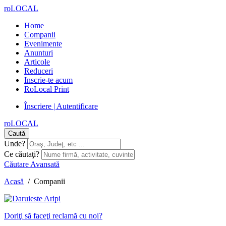
roLOCAL
Home
Companii
Evenimente
Anunturi
Articole
Reduceri
Inscrie-te acum
RoLocal Print
Înscriere | Autentificare
roLOCAL
Caută
Unde?
Ce căutaţi?
Căutare Avansată
Acasă
/
Companii
Doriţi să faceţi reclamă cu noi?