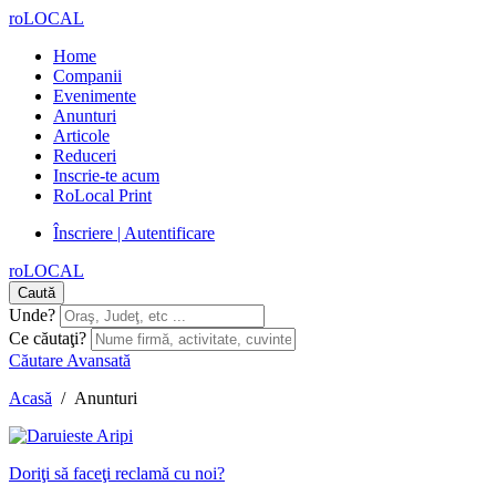
roLOCAL
Home
Companii
Evenimente
Anunturi
Articole
Reduceri
Inscrie-te acum
RoLocal Print
Înscriere | Autentificare
roLOCAL
Caută
Unde?
Ce căutaţi?
Căutare Avansată
Acasă
/
Anunturi
Doriţi să faceţi reclamă cu noi?