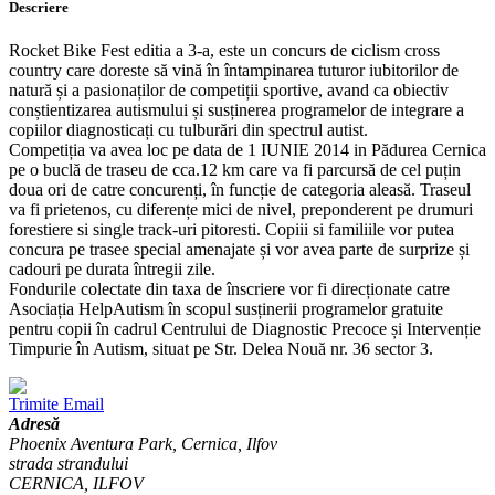
Descriere
Rocket Bike Fest editia a 3-a, este un concurs de ciclism cross
country care doreste să vină în întampinarea tuturor iubitorilor de
natură și a pasionaților de competiții sportive, avand ca obiectiv
conștientizarea autismului și susținerea programelor de integrare a
copiilor diagnosticați cu tulburări din spectrul autist.
Competiția va avea loc pe data de 1 IUNIE 2014 in Pădurea Cernica
pe o buclă de traseu de cca.12 km care va fi parcursă de cel puțin
doua ori de catre concurenți, în funcție de categoria aleasă. Traseul
va fi prietenos, cu diferențe mici de nivel, preponderent pe drumuri
forestiere si single track-uri pitoresti. Copiii si familiile vor putea
concura pe trasee special amenajate și vor avea parte de surprize și
cadouri pe durata întregii zile.
Fondurile colectate din taxa de înscriere vor fi direcționate catre
Asociația HelpAutism în scopul susținerii programelor gratuite
pentru copii în cadrul Centrului de Diagnostic Precoce și Intervenție
Timpurie în Autism, situat pe Str. Delea Nouă nr. 36 sector 3.
Trimite Email
Adresă
Phoenix Aventura Park, Cernica, Ilfov
strada strandului
CERNICA, ILFOV