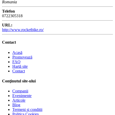
Romania
Telefon
0722305318
URL:
http://www.rocketbike.ro/
Contact
Acasă
Promovează
FAQ
Hartă site
Contact
Conţinutul site-ului
Companii
Evenimente
Articole
Blog
Termeni si conditii
Politica Cookies