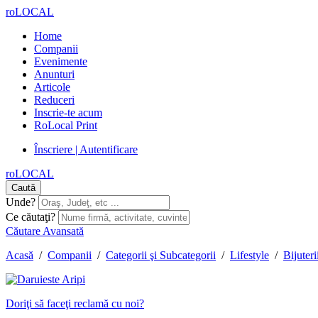
roLOCAL
Home
Companii
Evenimente
Anunturi
Articole
Reduceri
Inscrie-te acum
RoLocal Print
Înscriere | Autentificare
roLOCAL
Caută
Unde?
Ce căutaţi?
Căutare Avansată
Acasă
/
Companii
/
Categorii şi Subcategorii
/
Lifestyle
/
Bijuteri
Doriţi să faceţi reclamă cu noi?